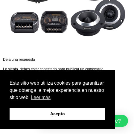
Deja una respuesta
Lo siento, debes estar
conectado
para publicar un comentario.
Este sitio web utiliza cookies para garantizar
que obtenga la mejor experiencia en nuestro
sitio web.
Leer más
Acepto
¿Cómo podemos ayudarte?