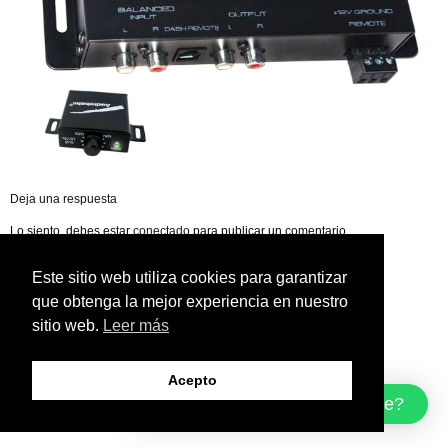
Deja una respuesta
Lo siento, debes estar
conectado
para publicar un comentario.
Este sitio web utiliza cookies para garantizar
que obtenga la mejor experiencia en nuestro
sitio web.
Leer más
Acepto
¿Cómo podemos ayudarte?