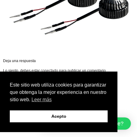
Deja una respuesta
Lo siento, debes estar
conectado
para publicar un comentario.
Este sitio web utiliza cookies para garantizar
que obtenga la mejor experiencia en nuestro
sitio web.
Leer más
Acepto
¿Cómo podemos ayudarte?