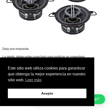
Deja una respuesta
Lo siento, debes estar
conectado
para publicar un comentario.
Este sitio web utiliza cookies para garantizar
que obtenga la mejor experiencia en nuestro
sitio web.
Leer más
Acepto
¿Cómo podemos ayudarte?