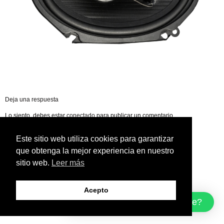
Deja una respuesta
Lo siento, debes estar
conectado
para publicar un comentario.
Este sitio web utiliza cookies para garantizar
que obtenga la mejor experiencia en nuestro
sitio web.
Leer más
Acepto
¿Cómo podemos ayudarte?