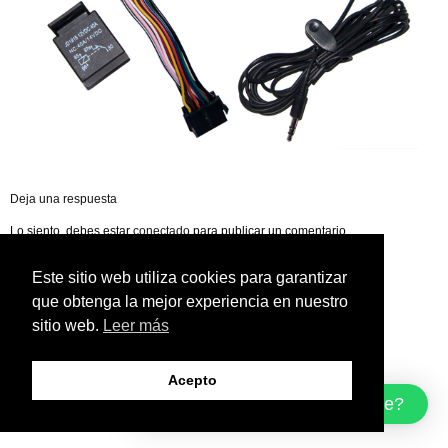
Deja una respuesta
Lo siento, debes estar
conectado
para publicar un comentario.
Este sitio web utiliza cookies para garantizar
que obtenga la mejor experiencia en nuestro
sitio web.
Leer más
Acepto
¿Cómo podemos ayudarte?